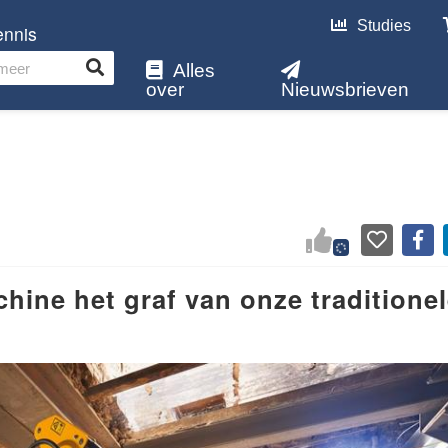
Studies
ennis
Alles
over
Nieuwsbrieven
chine het graf van onze traditione