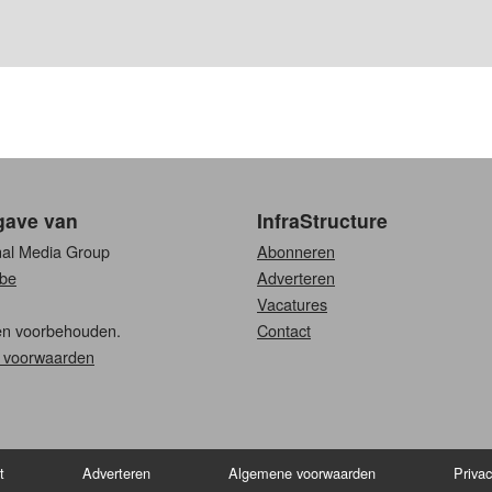
gave van
InfraStructure
nal Media Group
Abonneren
be
Adverteren
Vacatures
ten voorbehouden.
Contact
 voorwaarden
t
Adverteren
Algemene voorwaarden
Privac