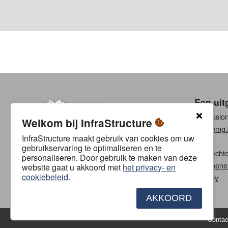
Een uit
Professio
Welkom bij InfraStructure
www.pmg.
InfraStructure maakt gebruik van cookies om uw
gebruikservaring te optimaliseren en te
Alle rech
personaliseren. Door gebruik te maken van deze
Algemene
website gaat u akkoord met
het privacy- en
cookiebeleid
.
Privacy
AKKOORD
Contac