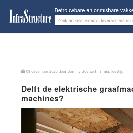
Betrouwbare en onmisbare vakk
08 december 2020
door
Sammy Soetaert
| 8 min. leestijd
Delft de elektrische graafma
machines?