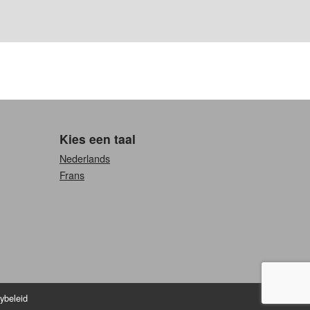
Kies een taal
Nederlands
Frans
ybeleid