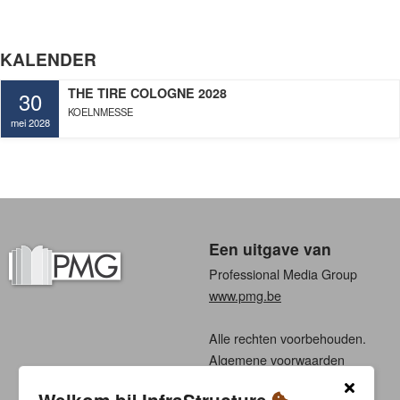
KALENDER
THE TIRE COLOGNE 2028
30
KOELNMESSE
mei 2028
Een uitgave van
Professional Media Group
www.pmg.be
Alle rechten voorbehouden.
Algemene voorwaarden
Privacy