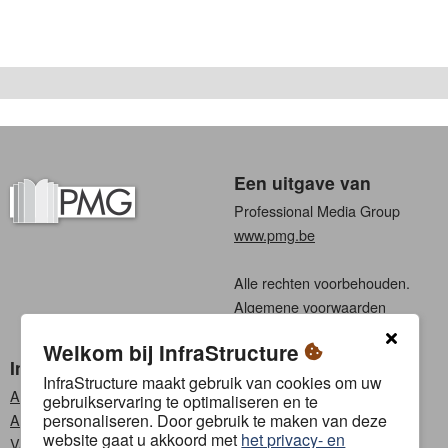
Een uitgave van
Professional Media Group
www.pmg.be
Alle rechten voorbehouden.
Algemene voorwaarden
Privacy
Welkom bij InfraStructure
InfraStructure
Kies een taal
InfraStructure maakt gebruik van cookies om uw
Abonneren
Nederlands
gebruikservaring te optimaliseren en te
personaliseren. Door gebruik te maken van deze
Adverteren
Frans
website gaat u akkoord met
het privacy- en
Vacatures