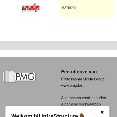
MATEXPO
Een uitgave van
Professional Media Group
www.pmg.be
Alle rechten voorbehouden.
Algemene voorwaarden
Privacy
Welkom bij InfraStructure