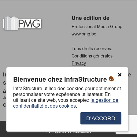
Une édition de
Professional Media Group
www.pmg.be
Tous droits réservés.
Conditions générales
Privacy
InfraStructure
Choisissez une langue
Bienvenue chez InfraStructure
S'abonner
Néerlandais
InfraStructure utilise des cookies pour optimiser et
Annoncer
Français
personnaliser votre expérience utilisateur. En
Jobs
utilisant ce site web, vous acceptez
la gestion de
Contact
confidentialité et des cookies
.
D’ACCORD
Contact
Annoncer
Conditions générales
Politique de confidentialité